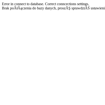
Error in connect to database. Correct conncections settings.
Brak poÂłÂączenia do bazy danych, proszĂŞ sprawdziĂŚ ustawieni