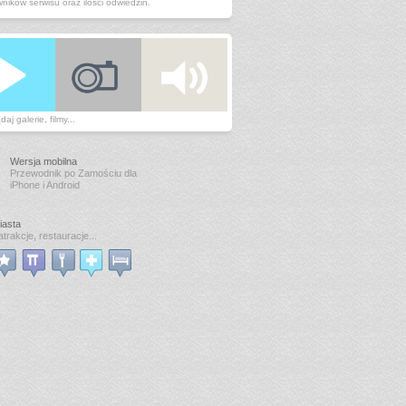
ników serwisu oraz ilości odwiedzin.
aj galerie, filmy...
Wersja mobilna
Przewodnik po Zamościu dla
iPhone i Android
iasta
atrakcje, restauracje...