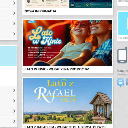
użytkow
NOWA INFORMACJA
Przegląd
LATO W KINIE - WAKACYJNA PROMOCJA!
Mapy m
Hotele, 
LATO Z RAFAELEM - WAKACJE DLA SERCA, DUSZY I