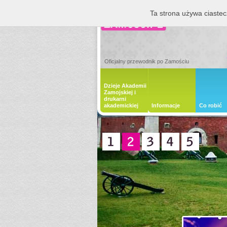
Ta strona używa ciastec
Oficjalny przewodnik po Zamościu
Dzieje Akademii
Zamojskiej i
drukarni
akademickiej
Informacje
Co robić
1
2
3
4
5