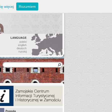
ię więcej
Rozumiem
LANGUAGE
polski
english
deutsch
russkij
Pogoda