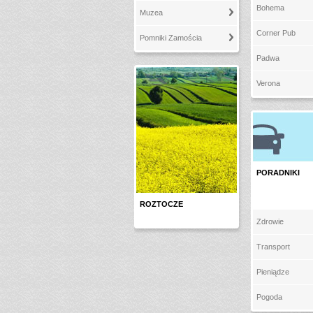
Bohema
Muzea
Corner Pub
Pomniki Zamościa
Padwa
Verona
PORADNIKI
ROZTOCZE
Zdrowie
Transport
Pieniądze
Pogoda