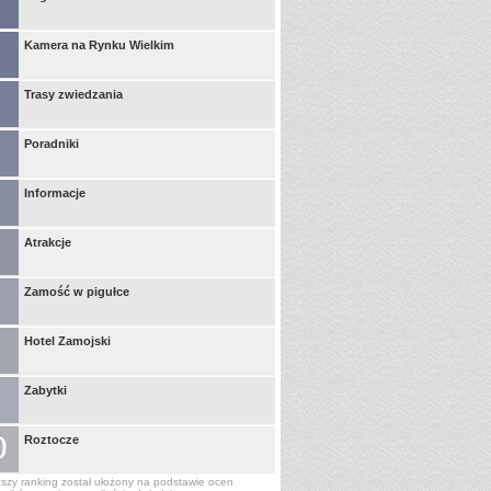
Kamera na Rynku Wielkim
Trasy zwiedzania
Poradniki
Informacje
Atrakcje
Zamość w pigułce
Hotel Zamojski
Zabytki
Roztocze
szy ranking został ułożony na podstawie ocen