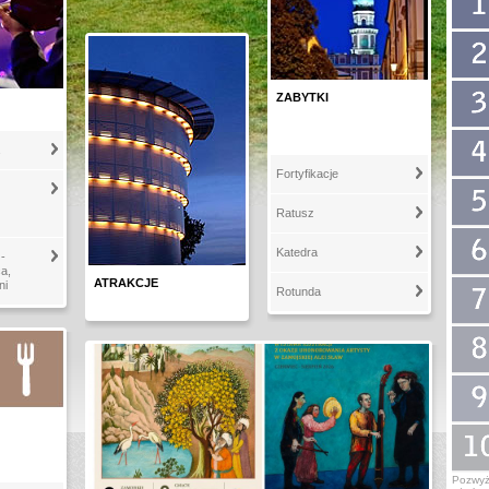
ZABYTKI
Fortyfikacje
Ratusz
Katedra
-
a,
ATRAKCJE
ni
Rotunda
Pozwyż