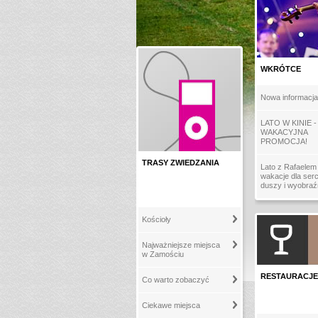
WKRÓTCE
Nowa informacja
LATO W KINIE -
WAKACYJNA
PROMOCJA!
TRASY ZWIEDZANIA
Lato z Rafaelem 
wakacje dla serc
duszy i wyobraź
Kościoły
Najważniejsze miejsca
w Zamościu
RESTAURACJE
Co warto zobaczyć
Ciekawe miejsca