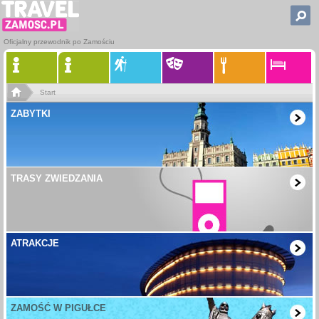
Oficjalny przewodnik po Zamościu
Start
ZABYTKI
TRASY ZWIEDZANIA
ATRAKCJE
ZAMOŚĆ W PIGUŁCE