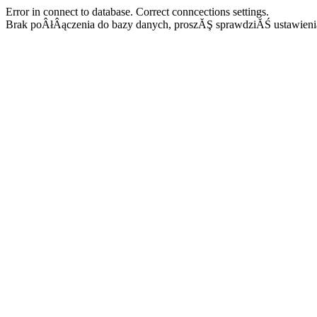
Error in connect to database. Correct conncections settings.
Brak poÂłÂączenia do bazy danych, proszĂŞ sprawdziĂŚ ustawieni