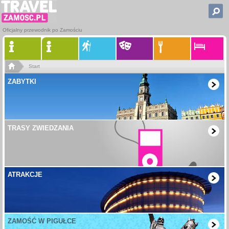
Oficjalny przewodnik po Zamościu
Start
ZABYTKI
TRASY ZWIEDZANIA
ATRAKCJE
ZAMOŚĆ W PIGUŁCE