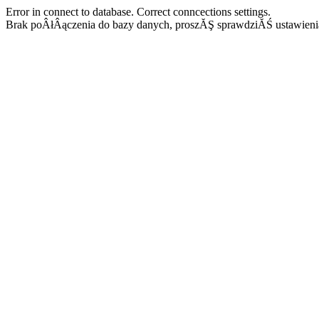
Error in connect to database. Correct conncections settings.
Brak poÂłÂączenia do bazy danych, proszĂŞ sprawdziĂŚ ustawieni