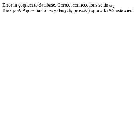
Error in connect to database. Correct conncections settings.
Brak poÂłÂączenia do bazy danych, proszĂŞ sprawdziĂŚ ustawieni