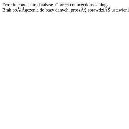
Error in connect to database. Correct conncections settings.
Brak poÂłÂączenia do bazy danych, proszĂŞ sprawdziĂŚ ustawieni