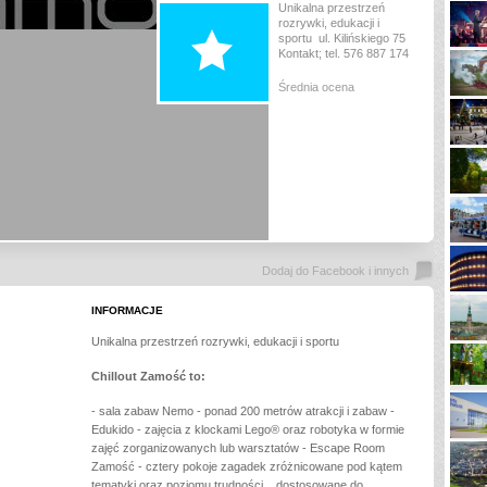
Unikalna przestrzeń
rozrywki, edukacji i
sportu ul. Kilińskiego 75
Kontakt; tel. 576 887 174
Średnia ocena
Dodaj do Facebook i innych
INFORMACJE
Unikalna przestrzeń rozrywki, edukacji i sportu
Chillout Zamość to:
- sala zabaw Nemo - ponad 200 metrów atrakcji i zabaw -
Edukido - zajęcia z klockami Lego® oraz robotyka w formie
zajęć zorganizowanych lub warsztatów - Escape Room
Zamość - cztery pokoje zagadek zróżnicowane pod kątem
tematyki oraz poziomu trudności, dostosowane do