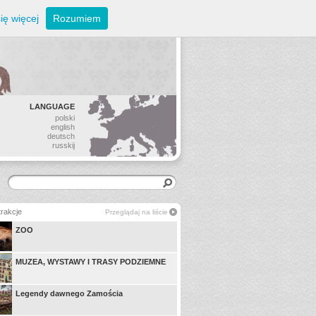
ię więcej
Rozumiem
LANGUAGE
polski
english
deutsch
russkij
trakcje
Przeglądaj na liście
ZOO
MUZEA, WYSTAWY I TRASY PODZIEMNE
Legendy dawnego Zamościa