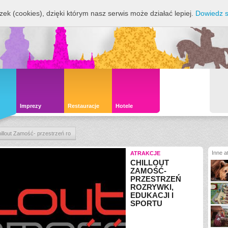
zek (cookies), dzięki którym nasz serwis może działać lepiej.
Dowiedz s
Imprezy
Restauracje
Hotele
illout Zamość- przestrzeń ro
Inne a
ATRAKCJE
CHILLOUT
ZAMOŚĆ-
PRZESTRZEŃ
ROZRYWKI,
EDUKACJI I
SPORTU