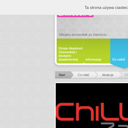
Ta strona używa ciastec
Oficjalny przewodnik po Zamościu
Dzieje Akademii
Zamojskiej i
drukarni
akademickiej
Informacje
Co robić
Start
Co robić
Atrakcje
Ch