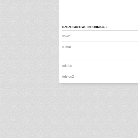
SZCZEGÓŁOWE INFORMACJE
www
e-mail
telefon
telefon2