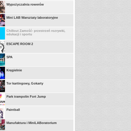
Wypożyczalnia rowerów
Mini LAB Warsztaty laboratoryjne
Chillout Zamość- przestrzeń rozrywki,
edukacji i sportu
ESCAPE ROOM 2
SPA
Kręgielnie
Tor kartingowy, Gokarty
Park trampolin Fort Jump
Paintball
Manufaktura i MiniLABoratorium