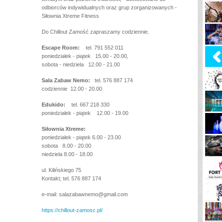
odbiorców indywidualnych oraz grup zorganizowanych -
Siłownia Xtreme Fitness
Do Chillout Zamość zapraszamy codziennie.
Escape Room:
tel. 791 552 011
poniedziałek - piątek 15.00 - 20.00,
sobota - niedziela 12.00 - 21.00
Sala Zabaw Nemo:
tel. 576 887 174
codziennie 12.00 - 20.00
Edukido:
tel. 667 218 330
poniedziałek - piątek 12.00 - 19.00
Siłownia Xtreme:
poniedziałek - piątek 6.00 - 23.00
sobota 8.00 - 20.00
niedziela 8.00 - 18.00
ul. Kilińskiego 75
Kontakt; tel. 576 887 174
e-mail: salazabawnemo@gmail.com
https://chillout-zamosc.pl/