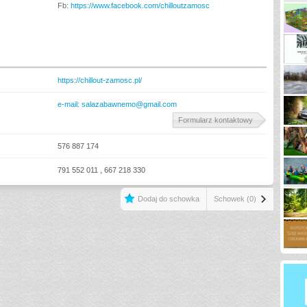
Fb:
https://www.facebook.com/chilloutzamosc
https://chillout-zamosc.pl/
e-mail: salazabawnemo@gmail.com
Formularz kontaktowy
576 887 174
791 552 011 , 667 218 330
Dodaj do schowka
Schowek (0)