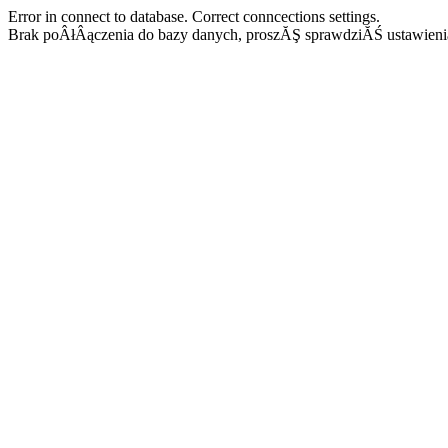
Error in connect to database. Correct conncections settings.
Brak poÂłÂączenia do bazy danych, proszĂŞ sprawdziĂŚ ustawieni