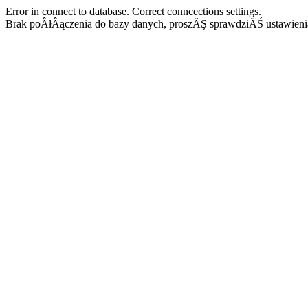
Error in connect to database. Correct conncections settings.
Brak poÂłÂączenia do bazy danych, proszĂŞ sprawdziĂŚ ustawieni