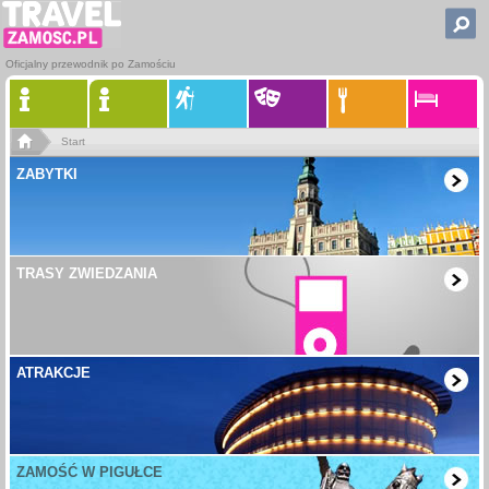
Oficjalny przewodnik po Zamościu
Start
ZABYTKI
TRASY ZWIEDZANIA
ATRAKCJE
ZAMOŚĆ W PIGUŁCE