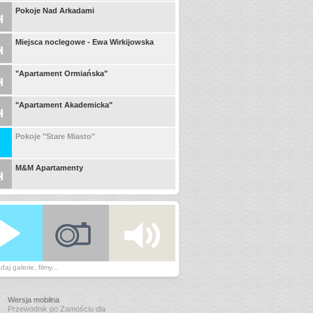
Pokoje Nad Arkadami
Miejsca noclegowe - Ewa Wirkijowska
"Apartament Ormiańska"
"Apartament Akademicka"
Pokoje "Stare Miasto"
M&M Apartamenty
aj galerie, filmy...
Wersja mobilna
Przewodnik po Zamościu dla