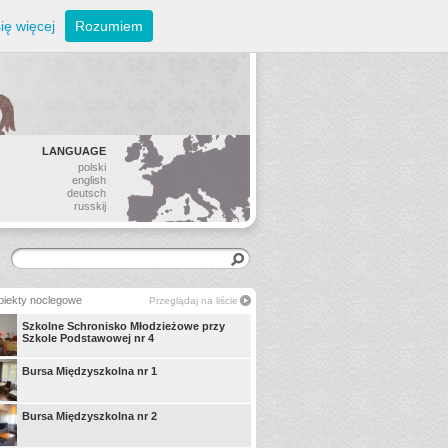
ię więcej
Rozumiem
LANGUAGE
polski
english
deutsch
russkij
biekty noclegowe
Przeglądaj na liście
Szkolne Schronisko Młodzieżowe przy
Szkole Podstawowej nr 4
Bursa Międzyszkolna nr 1
Bursa Międzyszkolna nr 2