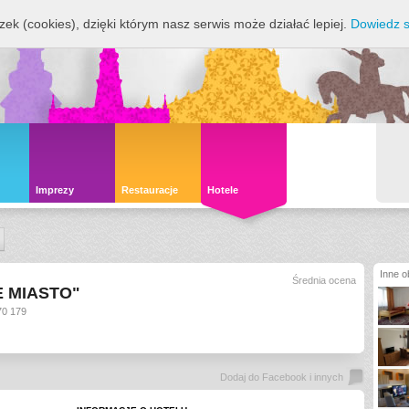
zek (cookies), dzięki którym nasz serwis może działać lepiej.
Dowiedz s
Imprezy
Restauracje
Hotele
Inne o
Średnia ocena
 MIASTO"
170 179
Dodaj do Facebook i innych