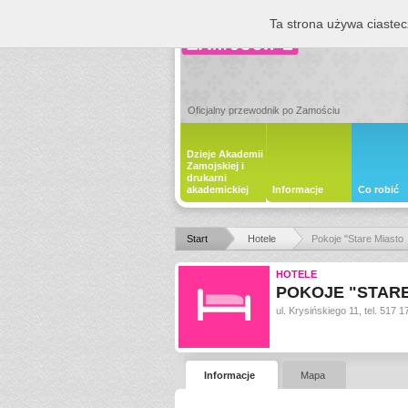
Ta strona używa ciastec
Oficjalny przewodnik po Zamościu
Dzieje Akademii
Zamojskiej i
drukarni
akademickiej
Informacje
Co robić
Start
Hotele
Pokoje "Stare Miasto
HOTELE
POKOJE "STARE
ul. Krysińskiego 11, tel. 517 
Informacje
Mapa