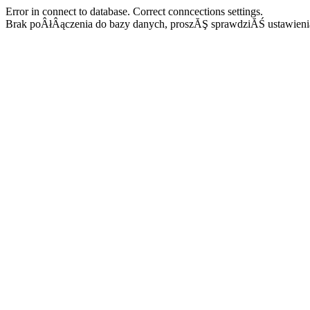
Error in connect to database. Correct conncections settings.
Brak poÂłÂączenia do bazy danych, proszĂŞ sprawdziĂŚ ustawieni