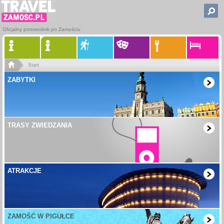
Oficjalny przewodnik po Zamościu
Start
ZABYTKI
TRASY ZWIEDZANIA
ATRAKCJE
ZAMOŚĆ W PIGUŁCE