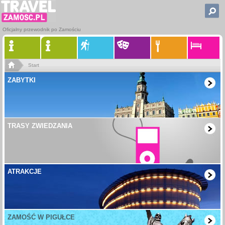
Oficjalny przewodnik po Zamościu
Start
ZABYTKI
TRASY ZWIEDZANIA
ATRAKCJE
ZAMOŚĆ W PIGUŁCE